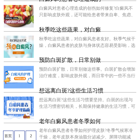
白癜风对患者心理造成的创伤如何修复?白癜风不
只影响皮肤外观，还可能给患者带来自卑、焦虑、
敏感等心理状态，若长期得不到修复，会影响生活
质量，甚至间接干扰病情稳定。白癜
秋季吃这些蔬果，对白癜
秋季吃这些蔬果，对白癜风患者友好。秋季气候干
燥，白癜风患者的皮肤与身体状态容易受影响，选
择合适的蔬果，既能补充营养，又能辅助缓解秋
燥、为黑色素合成提供支持。哪些秋
预防白斑扩散，日常别做
预防白斑扩散，日常别做这些事。白斑扩散会增加
治疗难度，影响皮肤外观，而日常中的一些不当行
为可能成为白斑扩散的诱因。因此预防白斑扩散，
需明确日常应避免的行为。那么预
想远离白斑?这些生活习惯
想远离白斑?这些生活习惯要坚持。白斑的出现与
生活习惯密切相关，长期保持健康的生活习惯，可
降低白斑发生的风险，为皮肤健康提供保障。那
么，哪些生活习惯需要坚持才能远离白
老年白癜风患者冬季如何
老年白癜风患者冬季如何护理皮肤?冬季气候寒冷
首页
1
2
干燥，老年皮肤本身油脂分泌减少、屏障功能减