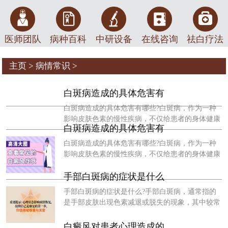
医师团队
病种百科
中研设备
在线咨询
祛白疗法
主页
>
病情常识
>
白斑病造成的具体危害有
白斑病造成的具体危害有哪些?白斑病，作为一种
影响皮肤色素的慢性疾病，不仅给患者的身体健康
白斑病造成的具体危害有
带来威胁，还对其心理健康、社交生活以及生活质
量产生深远影响。
白斑病造成的具体危害有哪些?白斑病，作为一种
影响皮肤色素的慢性疾病，不仅给患者的身体健康
带来威胁，还对其心理健康、社交生活以及生活质
量产生深远影响。
手部白斑病的症状是什么
手部白斑病的症状是什么?手部白斑病，通常指的
是手部皮肤出现色素减退或脱失的现象，其中较常
见的是白癜风。该病的症状多样，不仅影响皮肤外
观，还可能对患者的心理健康造成一
白癜风对患者心理造成的